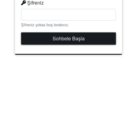
Şifreniz
Şifreniz yoksa boş bırakınız.
Sohbete Başla